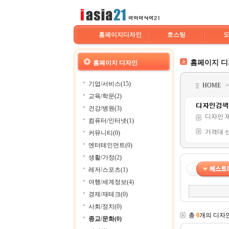
홈페이지디자인
호스팅
홈페이지 
홈페이지 디자인
기업/서비스(15)
HOME
교육/학문(2)
건강/병원(3)
디자인 
컴퓨터/인터넷(1)
가격대 
커뮤니티(0)
엔터테인먼트(0)
생활/가정(2)
레저/스포츠(1)
여행/세계정보(4)
경제/재테크(0)
사회/정치(0)
총
0
개의 디자
종교/문화(0)