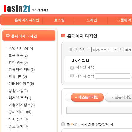
홈페이지디자인
호스팅
도메인
그룹웨어
홈페이지 디자인
홈페이지 디자인
기업/서비스(15)
HOME
>
>
교육/학문(2)
건강/병원(3)
디자인 제목
컴퓨터/인터넷(1)
가격대 선택
커뮤니티(0)
엔터테인먼트(0)
생활/가정(2)
레저/스포츠(1)
여행/세계정보(4)
경제/재테크(0)
사회/정치(0)
총
0
개의 디자인을 찾았습니다.
종교/문화(0)