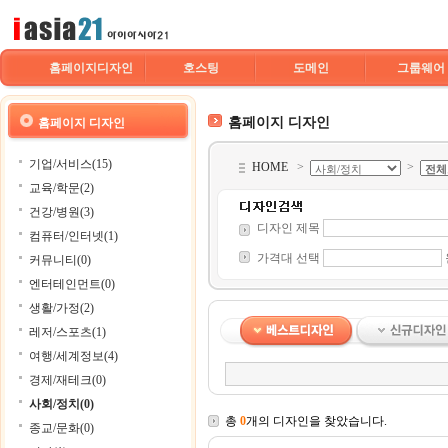
홈페이지디자인
호스팅
도메인
그룹웨어
홈페이지 디자인
홈페이지 디자인
기업/서비스(15)
HOME
>
>
교육/학문(2)
건강/병원(3)
디자인 제목
컴퓨터/인터넷(1)
가격대 선택
커뮤니티(0)
엔터테인먼트(0)
생활/가정(2)
레저/스포츠(1)
여행/세계정보(4)
경제/재테크(0)
사회/정치(0)
총
0
개의 디자인을 찾았습니다.
종교/문화(0)