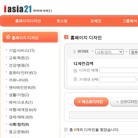
홈페이지디자인
호스팅
도메인
그룹웨어
홈페이지 디자인
홈페이지 디자인
기업/서비스(15)
HOME
>
>
교육/학문(2)
건강/병원(3)
디자인 제목
컴퓨터/인터넷(1)
가격대 선택
커뮤니티(0)
엔터테인먼트(0)
생활/가정(2)
레저/스포츠(1)
여행/세계정보(4)
경제/재테크(0)
사회/정치(0)
총
0
개의 디자인을 찾았습니다.
종교/문화(0)